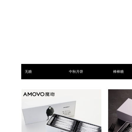
无糖
中秋月饼
棒棒糖